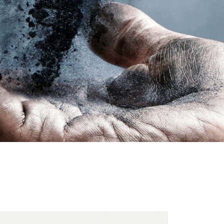
าร์ไบด์สีเขียวกรวด, ผง