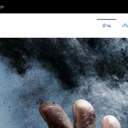
cn
บ้าน
เกี
เหอหนาน ซื่อเฉิง
ร์ไบด์สีดำ, ทรายเศษส่วน - วัสดุทนไฟและโลหะวิทยา, ซิลิกอนค