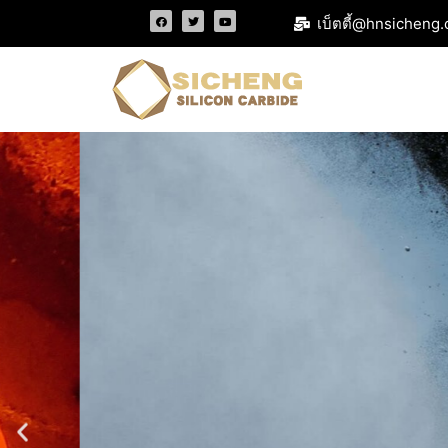
เบ็ตตี้@hnsicheng.
ธุรกิจหลัก: ซิลิกอนคา